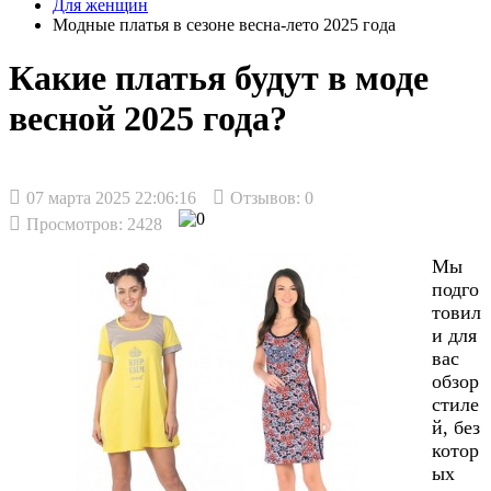
Для женщин
Модные платья в сезоне весна-лето 2025 года
Какие платья будут в моде
весной 2025 года?
07 марта 2025 22:06:16
Отзывов:
0
Просмотров: 2428
Мы
подго
товил
и для
вас
обзор
стиле
й, без
котор
ых