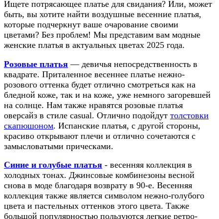
Ищете потрясающее платье для свидания? Или, может
быть, вы хотите найти воздушные весенние платья,
которые подчеркнут ваше очарование своими
цветами? Без проблем! Мы представим вам модные
женские платья в актуальных цветах 2025 года.
Розовые платья
— девичья непосредственность в
квадрате. Приталенное весеннее платье нежно-
розового оттенка будет отлично смотреться как на
бледной коже, так и на коже, уже немного загоревшей
на солнце. Нам также нравятся розовые платья
оверсайз в стиле casual. Отлично подойдут
толстовки
скапюшоном
. Испанские платья, с другой стороны,
красиво открывают плечи и отлично сочетаются с
замысловатыми прическами.
Синие и голубые платья
- весенняя коллекция в
холодных тонах. Джинсовые комбинезоны весной
снова в моде благодаря возврату в 90-е. Весенняя
коллекция также является символом нежно-голубого
цвета и пастельных оттенков этого цвета. Также
большой популярностью пользуются легкие ретро-