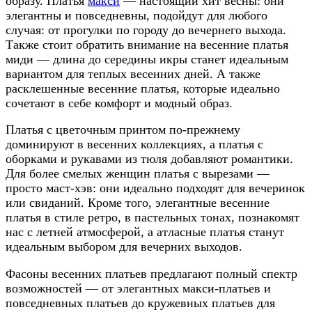
образу. Платья
макси
— настоящий хит весны: они
элегантны и повседневны, подойдут для любого
случая: от прогулки по городу до вечернего выхода.
Также стоит обратить внимание на весенние платья
миди — длина до середины икры станет идеальным
вариантом для теплых весенних дней. А также
расклешенные весенние платья, которые идеально
сочетают в себе комфорт и модный образ.
Платья с цветочным принтом по-прежнему
доминируют в весенних коллекциях, а платья с
оборками и рукавами из тюля добавляют романтики.
Для более смелых женщин платья с вырезами —
просто маст-хэв: они идеально подходят для вечеринок
или свиданий. Кроме того, элегантные весенние
платья в стиле ретро, в пастельных тонах, познакомят
нас с летней атмосферой, а атласные платья станут
идеальным выбором для вечерних выходов.
Фасоны весенних платьев предлагают полный спектр
возможностей — от элегантных макси-платьев и
повседневных платьев до кружевных платьев для