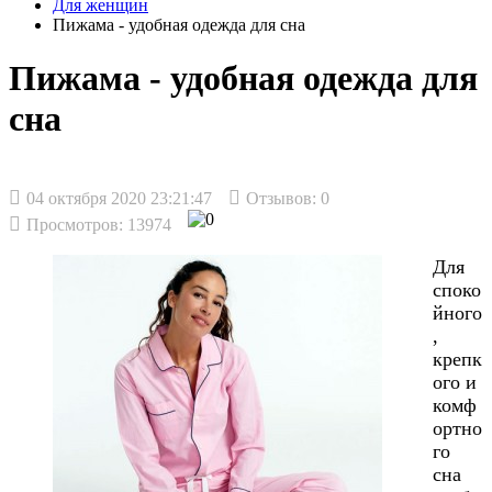
Для женщин
Пижама - удобная одежда для сна
Пижама - удобная одежда для
сна
04 октября 2020 23:21:47
Отзывов:
0
Просмотров: 13974
Для
споко
йного
,
крепк
ого и
комф
ортно
го
сна