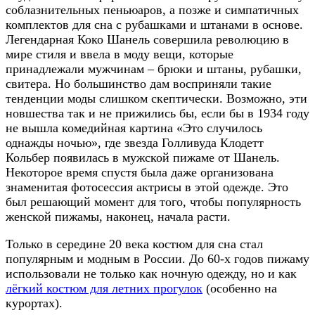
соблазнительных пеньюаров, а позже и симпатичных
комплектов для сна с рубашками и штанами в основе.
Легендарная Коко Шанель совершила революцию в
мире стиля и ввела в моду вещи, которые
принадлежали мужчинам – брюки и штаны, рубашки,
свитера. Но большинство дам восприняли такие
тенденции моды слишком скептически. Возможно, эти
новшества так и не прижились бы, если бы в 1934 году
не вышла комедийная картина «Это случилось
однажды ночью», где звезда Голливуда Клодетт
Кольбер появилась в мужской пижаме от Шанель.
Некоторое время спустя была даже организована
знаменитая фотосессия актрисы в этой одежде. Это
был решающий момент для того, чтобы популярность
женской пижамы, наконец, начала расти.
Только в середине 20 века костюм для сна стал
популярным и модным в России. До 60-х годов пижаму
использовали не только как ночную одежду, но и как
лёгкий костюм для летних прогулок
(особенно на
курортах).