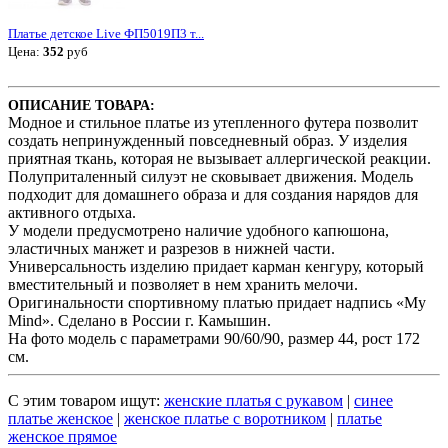
Платье детское Live ФП5019П3 т...
Цена:
352
руб
ОПИСАНИЕ ТОВАРА:
Модное и стильное платье из утепленного футера позволит
создать непринужденный повседневный образ. У изделия
приятная ткань, которая не вызывает аллергической реакции.
Полуприталенный силуэт не сковывает движения. Модель
подходит для домашнего образа и для создания нарядов для
активного отдыха.
У модели предусмотрено наличие удобного капюшона,
эластичных манжет и разрезов в нижней части.
Универсальность изделию придает карман кенгуру, который
вместительный и позволяет в нем хранить мелочи.
Оригинальности спортивному платью придает надпись «My
Mind». Сделано в России г. Камышин.
На фото модель с параметрами 90/60/90, размер 44, рост 172
см.
С этим товаром ищут:
женские платья с рукавом
|
синее
платье женское
|
женское платье с воротником
|
платье
женское прямое