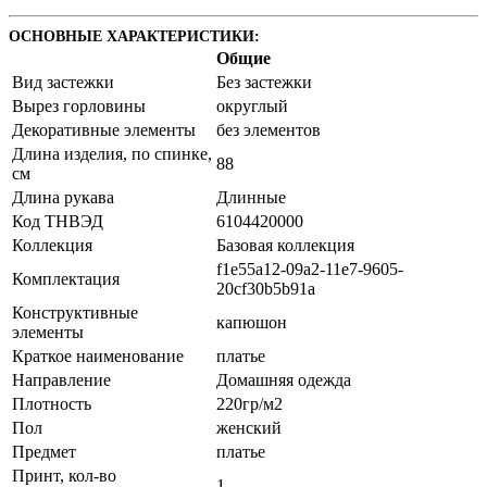
ОСНОВНЫЕ ХАРАКТЕРИСТИКИ:
Общие
Вид застежки
Без застежки
Вырез горловины
округлый
Декоративные элементы
без элементов
Длина изделия, по спинке,
88
см
Длина рукава
Длинные
Код ТНВЭД
6104420000
Коллекция
Базовая коллекция
f1e55a12-09a2-11e7-9605-
Комплектация
20cf30b5b91a
Конструктивные
капюшон
элементы
Краткое наименование
платье
Направление
Домашняя одежда
Плотность
220гр/м2
Пол
женский
Предмет
платье
Принт, кол-во
1