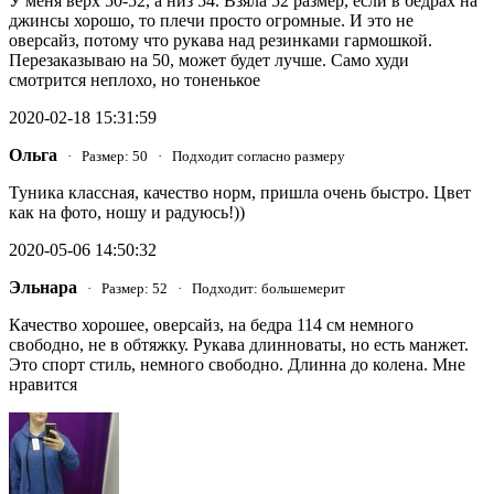
У меня верх 50-52, а низ 54. Взяла 52 размер, если в бедрах на
джинсы хорошо, то плечи просто огромные. И это не
оверсайз, потому что рукава над резинками гармошкой.
Перезаказываю на 50, может будет лучше. Само худи
смотрится неплохо, но тоненькое
2020-02-18 15:31:59
Ольга
· Размер: 50 · Подходит согласно размеру
Туника классная, качество норм, пришла очень быстро. Цвет
как на фото, ношу и радуюсь!))
2020-05-06 14:50:32
Эльнара
· Размер: 52 · Подходит: большемерит
Качество хорошее, оверсайз, на бедра 114 см немного
свободно, не в обтяжку. Рукава длинноваты, но есть манжет.
Это спорт стиль, немного свободно. Длинна до колена. Мне
нравится