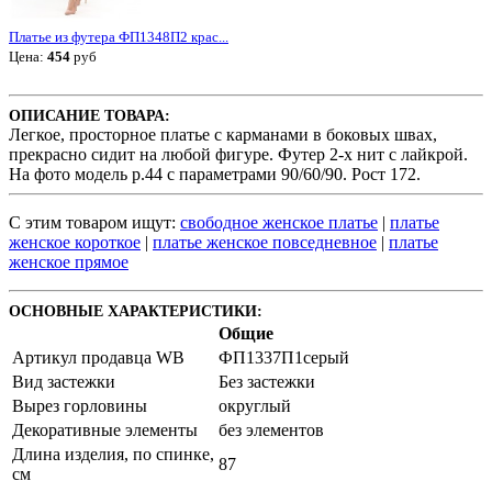
Платье из футера ФП1348П2 крас...
Цена:
454
руб
ОПИСАНИЕ ТОВАРА:
Легкое, просторное платье с карманами в боковых швах,
прекрасно сидит на любой фигуре. Футер 2-х нит с лайкрой.
На фото модель р.44 с параметрами 90/60/90. Рост 172.
С этим товаром ищут:
свободное женское платье
|
платье
женское короткое
|
платье женское повседневное
|
платье
женское прямое
ОСНОВНЫЕ ХАРАКТЕРИСТИКИ:
Общие
Артикул продавца WB
ФП1337П1серый
Вид застежки
Без застежки
Вырез горловины
округлый
Декоративные элементы
без элементов
Длина изделия, по спинке,
87
см