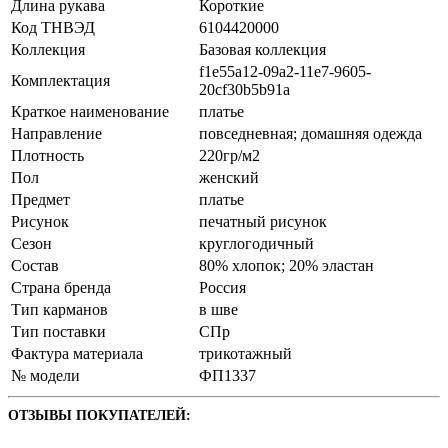
Длина рукава
Короткие
Код ТНВЭД
6104420000
Коллекция
Базовая коллекция
f1e55a12-09a2-11e7-9605-
Комплектация
20cf30b5b91a
Краткое наименование
платье
Направление
повседневная; домашняя одежда
Плотность
220гр/м2
Пол
женский
Предмет
платье
Рисунок
печатный рисунок
Сезон
круглогодичный
Состав
80% хлопок; 20% эластан
Страна бренда
Россия
Тип карманов
в шве
Тип поставки
СПр
Фактура материала
трикотажный
№ модели
ФП1337
ОТЗЫВЫ ПОКУПАТЕЛЕЙ: