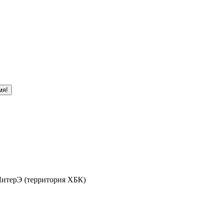
мя!
 ЛитерЭ (территория ХБК)