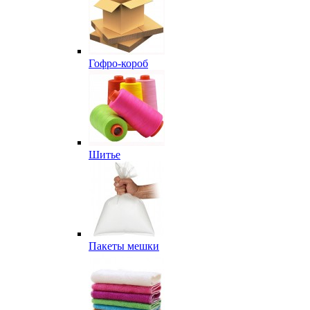
Гофро-короб
Шитье
Пакеты мешки