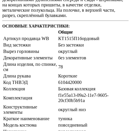
на концах которых пришиты, в качестве отделки,
металические полукольца. На полочке, в верхней части,
разрез, скреплённый булавками.
ОСНОВНЫЕ ХАРАКТЕРИСТИКИ:
Общие
Артикул продавца WB
КТ1515П1бордовый
Вид застежки
Без застежки
Вырез горловины
округлый
Декоративные элементы
без элементов
Длина изделия, по спинке,
78
см
Длина рукава
Короткие
Код ТНВЭД
6104420000
Коллекция
Базовая коллекция
f1e55a13-09a2-11e7-9605-
Комплектация
20cf30b5b91a
Конструктивные
округлый низ
элементы
Краткое наименование
туника
Модель костюма
повседневный