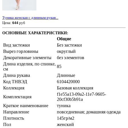
Туника женская с длинным рукав...
Цена:
644
руб
ОСНОВНЫЕ ХАРАКТЕРИСТИКИ:
Общие
Вид застежки
Без застежки
Вырез горловины
округлый
Декоративные элементы
без элементов
Длина изделия, по спинке,
85
см
Длина рукава
Длинные
Код ТНВЭД
6104420000
Коллекция
Базовая коллекция
f1e55a13-09a2-11e7-9605-
Комплектация
20cf30b5b91a
Краткое наименование
туника
Направление
повседневная; домашняя одежда
Плотность
145гр/м2
Пол
женский