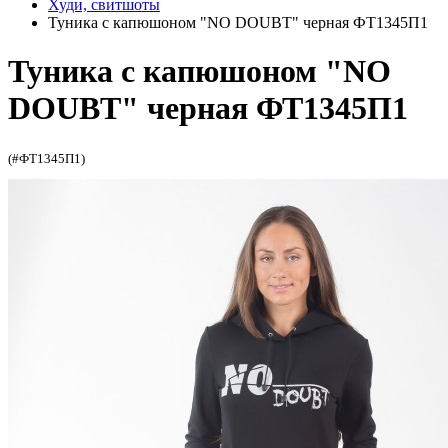
Худи, свитшоты
Туника с капюшоном "NO DOUBT" черная ФТ1345П1
Туника с капюшоном "NO
DOUBT" черная ФТ1345П1
(#ФТ1345П1)