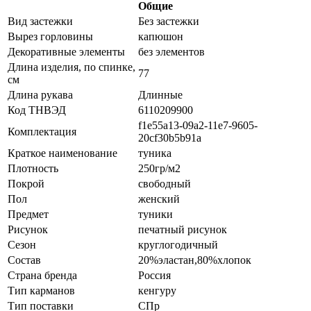
Общие
Вид застежки
Без застежки
Вырез горловины
капюшон
Декоративные элементы
без элементов
Длина изделия, по спинке,
77
см
Длина рукава
Длинные
Код ТНВЭД
6110209900
f1e55a13-09a2-11e7-9605-
Комплектация
20cf30b5b91a
Краткое наименование
туника
Плотность
250гр/м2
Покрой
свободный
Пол
женский
Предмет
туники
Рисунок
печатный рисунок
Сезон
круглогодичный
Состав
20%эластан,80%хлопок
Страна бренда
Россия
Тип карманов
кенгуру
Тип поставки
СПр