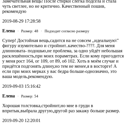
Замечательная вещь! После стирки слегка подсела и стала
чуть светлее, но не критично. Качественный пошив,
рекомендую
2019-08-29 17:28:58
Елена
· Размер: 48 · Подходит согласно размеру
Супер! Достойная вещь,садится на не совсем ,,идеальную\"
фигуру изумительно и стройнит..качество-????. Для меня
длинновата- подошью,не проблема, за одно уйдёт небольшая
расклешённость,при моих пораметрах. Если кому пригодится
у меня рост 164, ог 109, от 89, об 102. Хоть в моём случае и
придётся подгонять длину,но тем не менее,я в восторге! А
если при моих мерках у вас бедра больше-однозначно, это
ваша модель,рекомендую.
2019-09-03 15:16:42
Елена
· Размер: 54
Хорошая толстовка,стройнит,но мне в груди в
впритык,выбрала другую,другой раз закажу больше размер.
2019-09-20 12:20:01