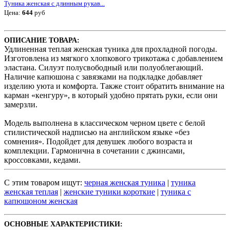
Туника женская с длинным рукав...
Цена:
644
руб
ОПИСАНИЕ ТОВАРА:
Удлиненная теплая женская туника для прохладной погоды.
Изготовлена из мягкого хлопкового трикотажа с добавлением
эластана. Силуэт полусвободный или полуоблегающий.
Наличие капюшона с завязками на подкладке добавляет
изделию уюта и комфорта. Также стоит обратить внимание на
карман «кенгуру», в который удобно прятать руки, если они
замерзли.
Модель выполнена в классическом черном цвете с белой
стилистической надписью на английском языке «без
сомнения». Подойдет для девушек любого возраста и
комплекции. Гармонична в сочетании с джинсами,
кроссовками, кедами.
С этим товаром ищут:
черная женская туника
|
туника
женская теплая
|
женские туники короткие
|
туника с
капюшоном женская
ОСНОВНЫЕ ХАРАКТЕРИСТИКИ: