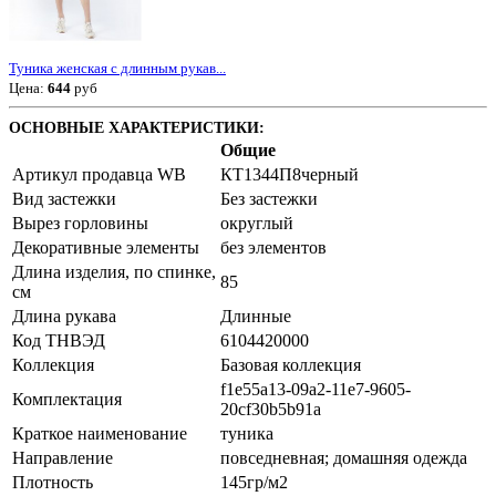
Туника женская с длинным рукав...
Цена:
644
руб
ОСНОВНЫЕ ХАРАКТЕРИСТИКИ:
Общие
Артикул продавца WB
КТ1344П8черный
Вид застежки
Без застежки
Вырез горловины
округлый
Декоративные элементы
без элементов
Длина изделия, по спинке,
85
см
Длина рукава
Длинные
Код ТНВЭД
6104420000
Коллекция
Базовая коллекция
f1e55a13-09a2-11e7-9605-
Комплектация
20cf30b5b91a
Краткое наименование
туника
Направление
повседневная; домашняя одежда
Плотность
145гр/м2