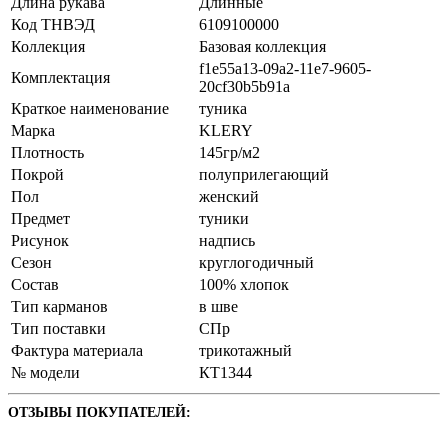
Длина рукава
Длинные
Код ТНВЭД
6109100000
Коллекция
Базовая коллекция
f1e55a13-09a2-11e7-9605-
Комплектация
20cf30b5b91a
Краткое наименование
туника
Марка
KLERY
Плотность
145гр/м2
Покрой
полуприлегающий
Пол
женский
Предмет
туники
Рисунок
надпись
Сезон
круглогодичный
Состав
100% хлопок
Тип карманов
в шве
Тип поставки
СПр
Фактура материала
трикотажный
№ модели
КТ1344
ОТЗЫВЫ ПОКУПАТЕЛЕЙ: