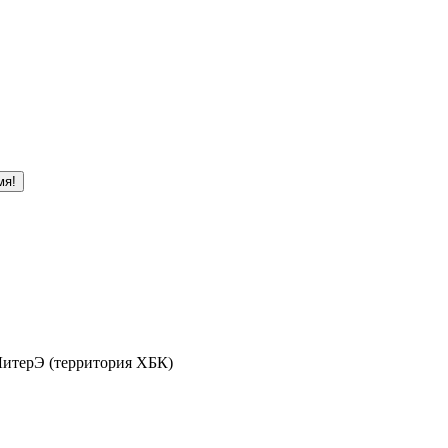
мя!
 ЛитерЭ (территория ХБК)