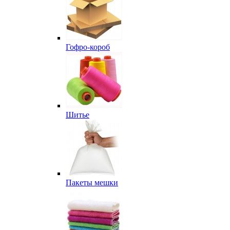
Гофро-короб
Шитье
Пакеты мешки