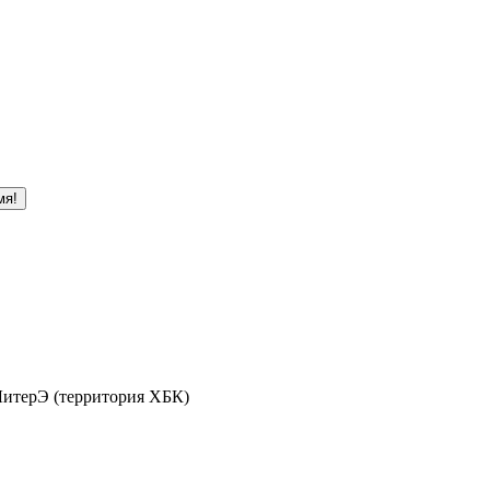
мя!
 ЛитерЭ (территория ХБК)