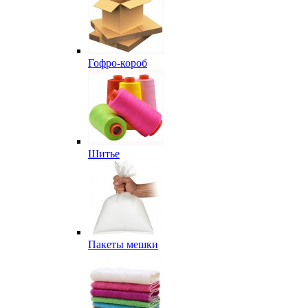
Гофро-короб
Шитье
Пакеты мешки