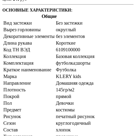
ОСНОВНЫЕ ХАРАКТЕРИСТИКИ:
Общие
Вид застежки
Без застежки
Вырез горловины
округлый
Декоративные элементы
без элементов
Длина рукава
Короткие
Код ТН ВЭД
6109100000
Коллекция
Базовая коллекция
Комплектация
футболка;шорты
Краткое наименование
Футболка
Марка
KLERY kids
Направление
Домашняя одежда
Плотность
145гр/м2
Покрой
прямой
Пол
Девочки
Предмет
костюмы
Рисунок
печатный рисунок
Сезон
круглогодичный
Состав
хлопок