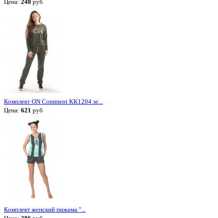
Цена:
248
руб
Комплект ON Comment КК1204 зе...
Цена:
621
руб
Комплект женский пижама "...