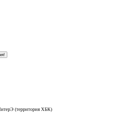
мя!
 ЛитерЭ (территория ХБК)