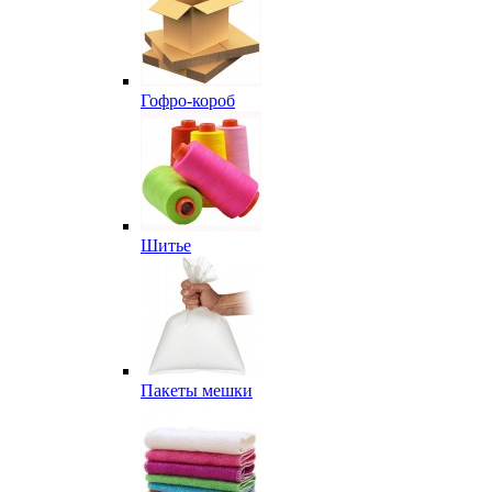
Гофро-короб
Шитье
Пакеты мешки