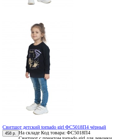
Свитшот детский tornado girl ФС5018П4 чёрный
На складе
Код товара:
ФС5018П4
458 р.
Свитшот с принтом tornado girl для девочки,