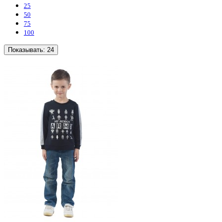
25
50
75
100
Показывать:
24